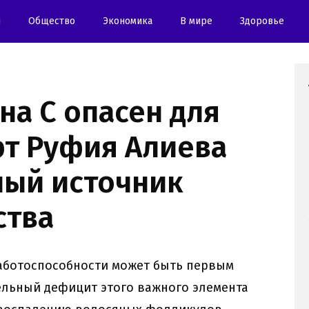
и
Oбщество
Экономика
В мире
Здоровье
а С опасен для
рт Руфия Алиева
ный источник
ства
аботоспособности может быть первым
ельный дефицит этого важного элемента