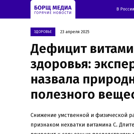
В Росси
23 апреля 2025
ЗДОРОВЬЕ
Дефицит витамин
здоровья: экспе
назвала природ
полезного веще
Снижение умственной и физической р
признаком нехватки витамина С. Длит