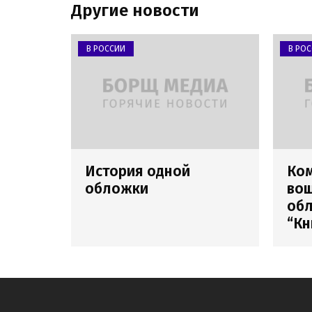
Другие новости
В РОССИИ
В РО
История одной
Ко
обложки
вош
обл
“Кн