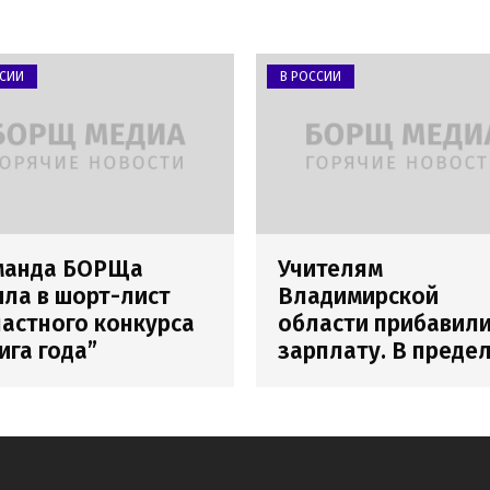
ССИИ
В РОССИИ
манда БОРЩа
Учителям
ла в шорт-лист
Владимирской
астного конкурса
области прибавил
ига года”
зарплату. В преде
погрешности
измерения