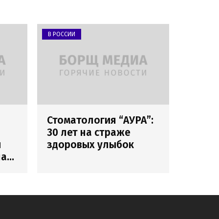
В РОССИИ
Стоматология “АУРА”:
30 лет на страже
и
здоровых улыбок
лах