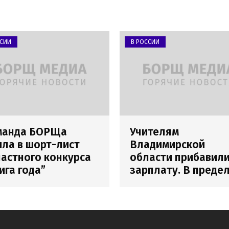
ССИИ
В РОССИИ
манда БОРЩа
Учителям
ла в шорт-лист
Владимирской
астного конкурса
области прибавил
ига года”
зарплату. В преде
погрешности
измерения