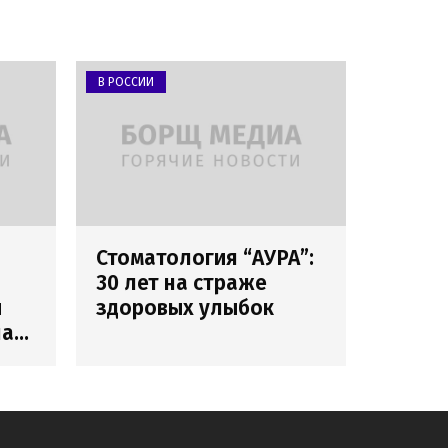
В РОССИИ
Стоматология “АУРА”:
30 лет на страже
и
здоровых улыбок
лах