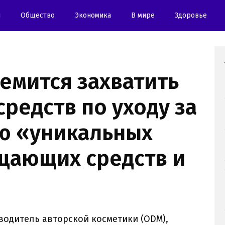
и
Oбщество
Экономика
В мире
Здоровье
ремится захватить
редств по уходу за
ю «уникальных
щающих средств и
водитель авторской косметики (ODM),