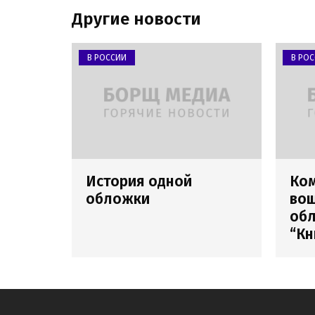
Другие новости
В РОССИИ
В РО
История одной
Ко
обложки
вош
обл
“Кн