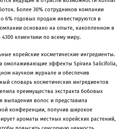
ются ведущие в отрасли возможности Kolmar
аботок. Более 30% сотрудников компании
но 6% годовых продаж инвестируются в
омпании основано на опыте, накопленном в
 4300 клиентами по всему миру.
ьные корейские косметические ингредиенты.
 омолаживающие эффекты Spiraea Salicifolia,
дном научном журнале и обеспечив
ный словарь косметических ингредиентов
еделила преимущества экстракта бобовых
ия выпадения волос и представила
ной конференции, получив широкое
ирует ароматы местных корейских растений,
, чтобы повысить сенсорную ценность