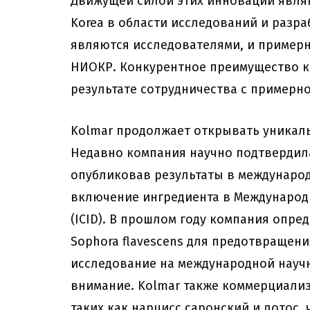
Движущей силой этих инноваций явля
Korea в области исследований и разр
являются исследователями, и пример
НИОКР. Конкурентное преимущество к
результате сотрудничества с примерно
Kolmar продолжает открывать уникал
Недавно компания научно подтвердила
опубликовав результаты в междунаро
включение ингредиента в Международ
(ICID). В прошлом году компания опр
Sophora flavescens для предотвращен
исследование на международной науч
внимание. Kolmar также коммерциализ
таких как нарцисс саронский и лотос