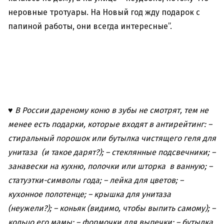
неровные тротуары. На Новый год жду подарок с
папиной работы, они всегда интересные”.
♥ В России дареному коню в зубы не смотрят, тем не
менее есть подарки, которые входят в антирейтинг:
–
стиральный порошок или бутылка чистящего геля для
унитаза (и такое дарят?);
– стеклянные подсвечники;
–
занавески на кухню, полочки или шторка в ванную;
–
статуэтки-символы года;
– лейка для цветов;
–
кухонное полотенце;
– крышка для унитаза
(неужели?);
– коньяк (видимо, чтобы выпить самому);
–
кольцо его мамы;
– формочки для выпечки;
– бутылка