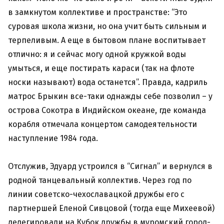
в замкнутом коллективе и пространстве: “Это
суровая школа жизни, но она учит быть сильным и
терпеливым. А еще в бытовом плане воспитывает
отлично: я и сейчас могу одной кружкой воды
умыться, и еще постирать караси (так на флоте
носки называют) вода останется”. Правда, кадриль
матрос Брыкин все-таки однажды себе позволил – у
острова Сокотра в Индийском океане, где команда
корабля отмечала концертом самодеятельности
наступление 1984 года.
Отслужив, Эдуард устроился в “Сигнал” и вернулся в
родной танцевальный коллектив. Через год по
линии советско-чехославацкой дружбы его с
партнершей Еленой Сивцовой (тогда еще Михеевой)
делегировали на Кубок дружбы в муромский город-