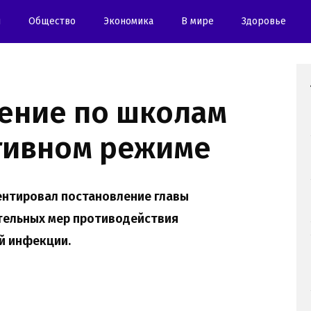
и
Oбщество
Экономика
В мире
Здоровье
шение по школам
тивном режиме
ентировал постановление главы
тельных мер противодействия
й инфекции.