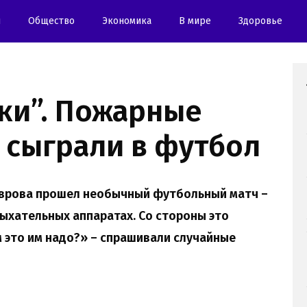
и
Oбщество
Экономика
В мире
Здоровье
ки”. Пожарные
 сыграли в футбол
оврова прошел необычный футбольный матч –
ыхательных аппаратах. Со стороны это
м это им надо?» – спрашивали случайные