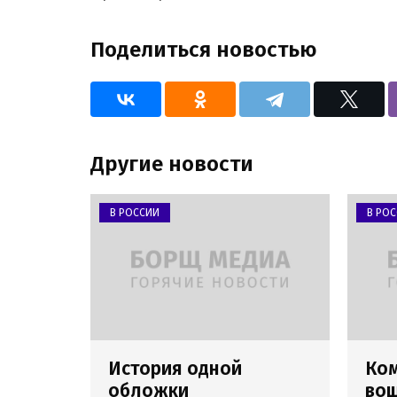
Поделиться новостью
Другие новости
В РОССИИ
В РО
История одной
Ко
обложки
вош