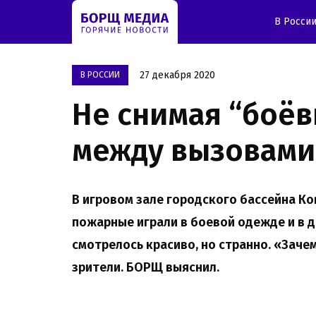
В Росси
27 декабря 2020
В РОССИИ
Не снимая “боёв
между вызовами
В игровом зале городского бассейна К
пожарные играли в боевой одежде и в д
смотрелось красиво, но странно. «Заче
зрители. БОРЩ выяснил.