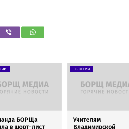
ССИИ
В РОССИИ
манда БОРЩа
Учителям
ла в шорт-лист
Владимирской