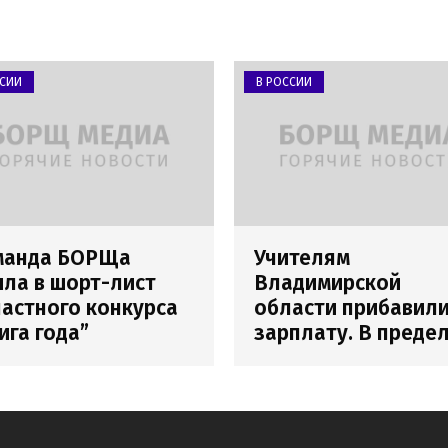
ССИИ
В РОССИИ
манда БОРЩа
Учителям
ла в шорт-лист
Владимирской
астного конкурса
области прибавил
ига года”
зарплату. В преде
погрешности
измерения