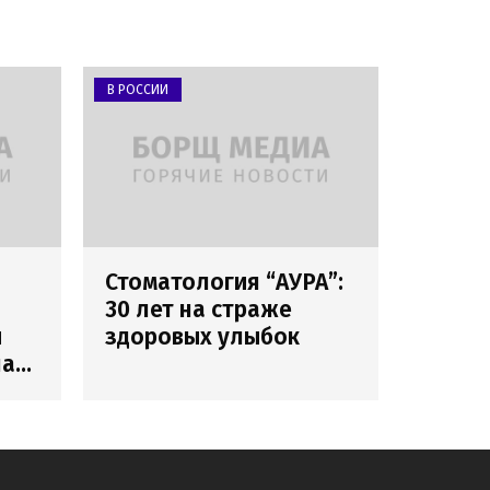
В РОССИИ
Стоматология “АУРА”:
30 лет на страже
и
здоровых улыбок
лах