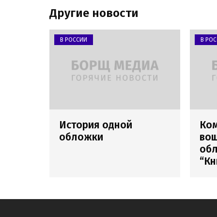
Другие новости
В РОССИИ
В РО
История одной
Ко
обложки
вош
обл
“Кн