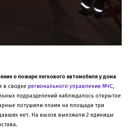
щение о пожаре легкового автомобиля у дома
я в сводке
регионального управления МЧС
,
льных подразделений наблюдалось открытое
жарные потушили пламя на площади три
давших нет. На вызов выезжали 2 единицы
остава.