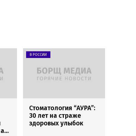
В РОССИИ
Стоматология “АУРА”:
30 лет на страже
и
здоровых улыбок
лах