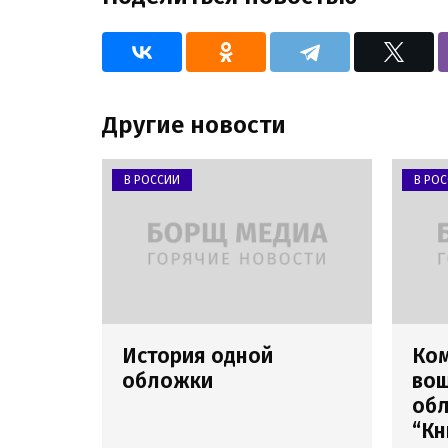
Другие новости
В РОССИИ
В РО
История одной
Ко
обложки
вош
обл
“Кн