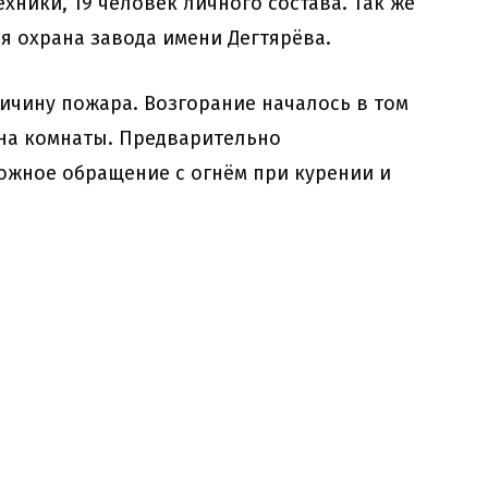
хники, 19 человек личного состава. Так же
 охрана завода имени Дегтярёва.
ичину пожара. Возгорание началось в том
ина комнаты. Предварительно
ожное обращение с огнём при курении и