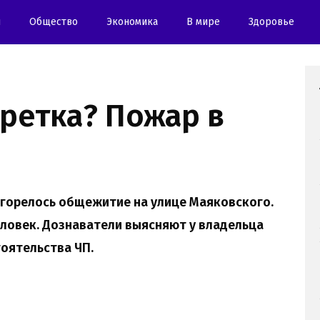
и
Oбщество
Экономика
В мире
Здоровье
аретка? Пожар в
загорелось общежитие на улице Маяковского.
ловек. Дознаватели выясняют у владельца
тоятельства ЧП.