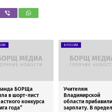
ССИИ
В РОССИИ
манда БОРЩа
Учителям
ла в шорт-лист
Владимирской
астного конкурса
области прибавил
ига года”
зарплату. В преде