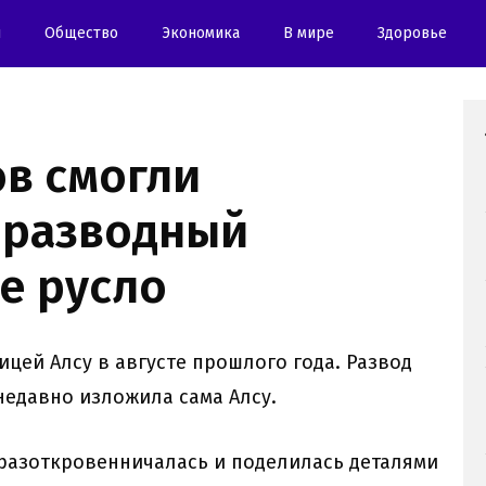
и
Oбщество
Экономика
В мире
Здоровье
ов смогли
оразводный
е русло
ицей Алсу в августе прошлого года. Развод
недавно изложила сама Алсу.
 разоткровенничалась и поделилась деталями