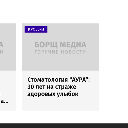
В РОССИИ
Стоматология “АУРА”:
30 лет на страже
и
здоровых улыбок
лах