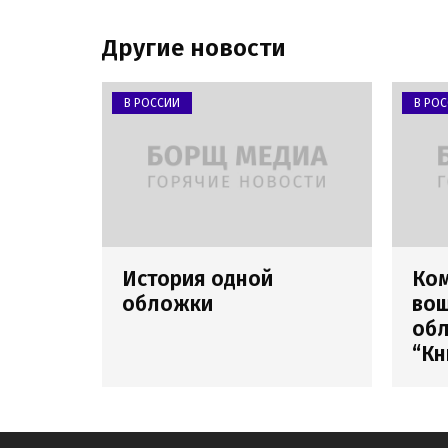
Другие новости
В РОССИИ
В РО
История одной
Ко
обложки
вош
обл
“Кн