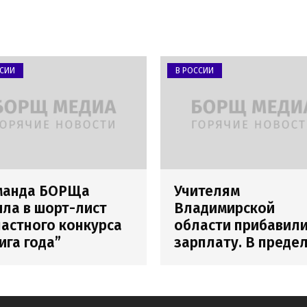
ССИИ
В РОССИИ
манда БОРЩа
Учителям
ла в шорт-лист
Владимирской
астного конкурса
области прибавил
ига года”
зарплату. В преде
погрешности
измерения