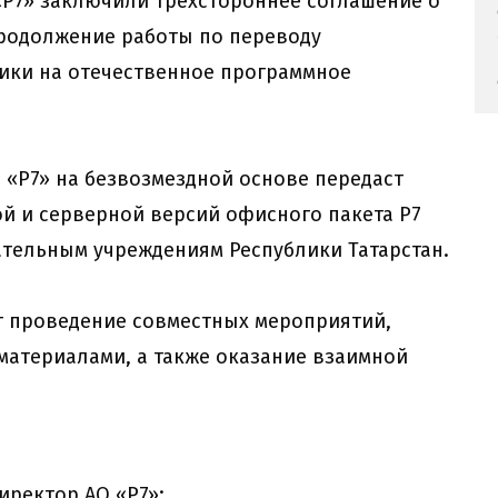
 «Р7» заключили трёхстороннее соглашение о
продолжение работы по переводу
ики на отечественное программное
 «Р7» на безвозмездной основе передаст
й и серверной версий офисного пакета Р7
тельным учреждениям Республики Татарстан.
т проведение совместных мероприятий,
материалами, а также оказание взаимной
ректор АО «Р7»: