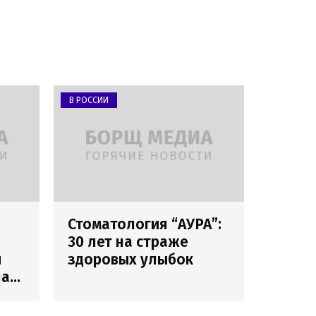
В РОССИИ
Стоматология “АУРА”:
30 лет на страже
и
здоровых улыбок
лах