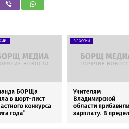
ССИИ
В РОССИИ
манда БОРЩа
Учителям
ла в шорт-лист
Владимирской
астного конкурса
области прибавил
ига года”
зарплату. В преде
погрешности
измерения