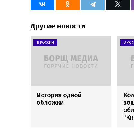
Другие новости
В РОССИИ
В РО
История одной
Ко
обложки
вош
обл
“Кн