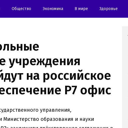
и
Oбщество
Экономика
В мире
Здоровье
ольные
е учреждения
йдут на российское
еспечение Р7 офис
сударственного управления,
и Министерство образования и науки