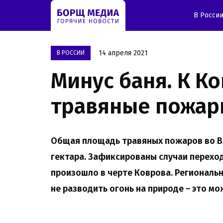
В Росси
14 апреля 2021
В РОССИИ
Минус баня. К К
травяные пожа
Общая площадь травяных пожаров во В
гектара. Зафиксированы случаи переход
произошло в черте Коврова.
Региональн
не разводить огонь на природе − это м