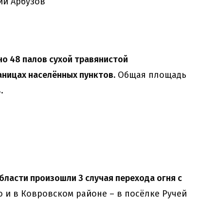
й Арбузов
но 48 палов сухой травянистой
раницах населённых пунктов.
Общая площадь
.
ласти произошли 3 случая перехода огня с
 и в Ковровском районе – в посёлке Ручей