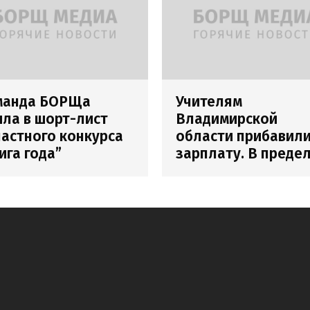
манда БОРЩа
Учителям
ла в шорт-лист
Владимирской
астного конкурса
области прибавил
ига года”
зарплату. В преде
погрешности
измерения