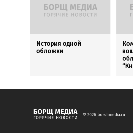
История одной
Ко
обложки
вош
обл
“Кн
© 2026
borshmedia.ru