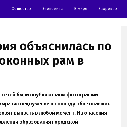
и
Oбщество
Экономика
В мире
Здоровье
эрия объяснилась по
оконных рам в
х сетей были опубликованы фотографии
 выразил недоумение по поводу обветшавших
грозят выпасть в любой момент. На опасения
авлении образования городской