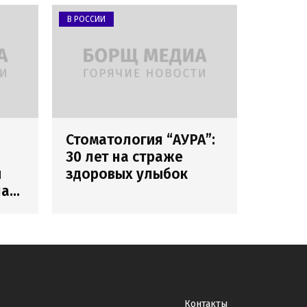
В РОССИИ
Стоматология “АУРА”:
30 лет на страже
и
здоровых улыбок
лах
Контакты