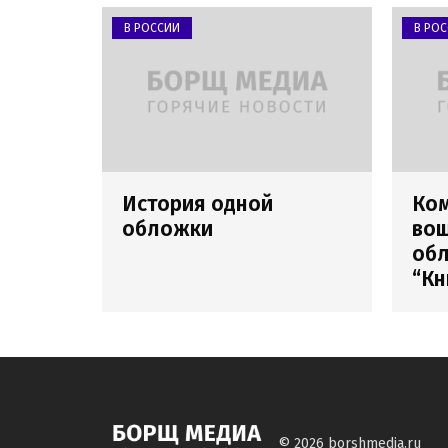
В РОССИИ
В РО
История одной
Ко
обложки
вош
обл
“Кн
© 2026
borshmedia.ru