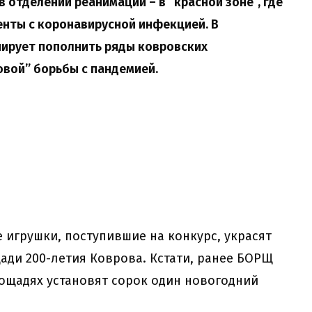
в отделении реанимации – в “красной зоне”, где
нты с коронавирусной инфекцией. В
ирует пополнить ряды ковровских
вой” борьбы с пандемией.
 игрушки, поступившие на конкурс, украсят
щади 200-летия Коврова. Кстати, ранее БОРЩ
площадях установят сорок один новогодний