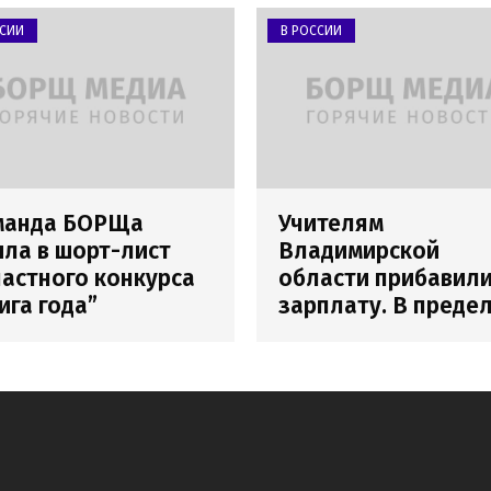
ССИИ
В РОССИИ
манда БОРЩа
Учителям
ла в шорт-лист
Владимирской
астного конкурса
области прибавил
ига года”
зарплату. В преде
погрешности
измерения