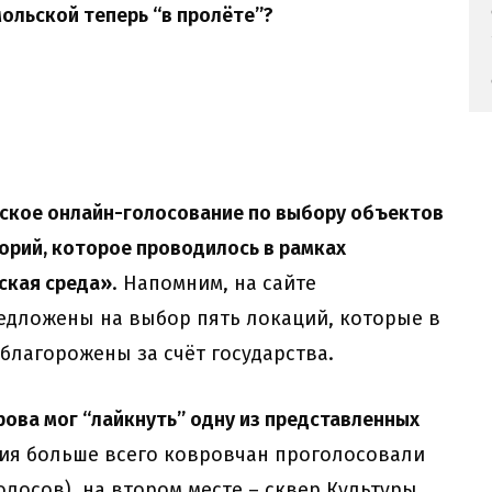
мольской теперь “в пролёте”?
йское онлайн-голосование по выбору объектов
рий, которое проводилось в рамках
ская среда»
. Напомним, на сайте
редложены на выбор пять локаций, которые в
облагорожены за счёт государства.
ва мог “лайкнуть” одну из представленных
ия больше всего ковровчан проголосовали
голосов), на втором месте – сквер Культуры