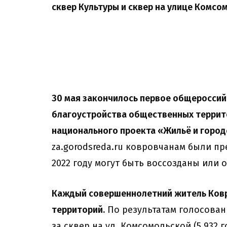
сквер Культуры и сквер на улице Комсо
30 мая закончилось первое общеросси
благоустройства общественных террито
национального проекта «Жильё и город
za.gorodsreda.ru ковровчанам были п
2022 году могут быть воссозданы или 
Каждый совершеннолетний житель Ковро
территорий.
По результатам голосован
за сквер на ул. Комсомольской (5 932 