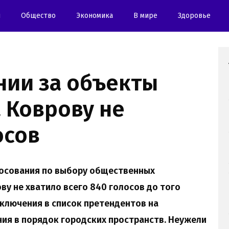
и
Oбщество
Экономика
В мире
Здоровье
нии за объекты
 Коврову не
осов
осования по выбору общественных
ву не хватило всего 840 голосов до того
включения в список претендентов на
ия в порядок городских пространств. Неужели